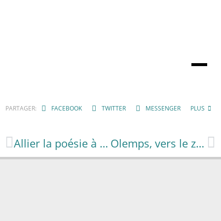
PARTAGER:
FACEBOOK
TWITTER
MESSENGER
PLUS
Allier la poésie à la langue des signes par le clownesque
Olemps, vers le zéro phyto