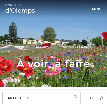
COMMUNE
d'Olemps
MENU
ACCUEIL
>
DÉCOUVRIR
>
TOURISME ET LOISIRS
À voir, à faire
MOTS-CLÉS
FILTRES