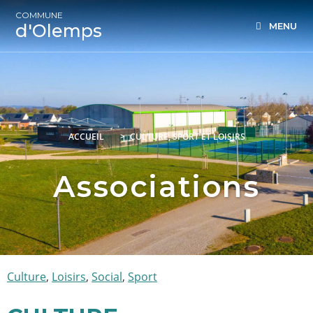
COMMUNE
d'Olemps
MENU
ACCUEIL
>
CULTURE, SPORT ET LOISIRS
Associations
Culture
,
Loisirs
,
Social
,
Sport