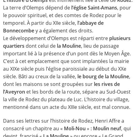
La terre d’Olemps dépend de
l’église Saint-Amans
, pour
le pouvoir spirituel, et des comtes de Rodez pour le
temporel. À partir du XIIe siècle,
l’abbaye de
Bonnecombe
y a également des droits.
Le développement d’Olemps est réparti entre
plusieurs
quartiers
dont celui de
la Mouline
, lieu de passage
important lié à la présence d’un pont dès le Moyen Âge.
C’est à cet emplacement que sont implantées la mairie
au XIXe siècle puis l’église paroissiale au début du XXe
siècle. Bâti au creux de la vallée,
le bourg de la Mouline
,
dont les maisons se sont groupées sur
les rives de
l’Aveyron
et les bords de la route, sépare au Sud-Ouest
la ville de Rodez du plateau de Luc. L’histoire du village,
mentionné dans un acte du XIIIe siècle, est mal connue.
Dans ses lettres sur l’histoire de Rodez, Henri Affre a
consacré un chapitre au «
Moli-Nou
»
: Moulin neuf
, qui
devint, francisé «
La Mouline
» ou encore « Le Grand