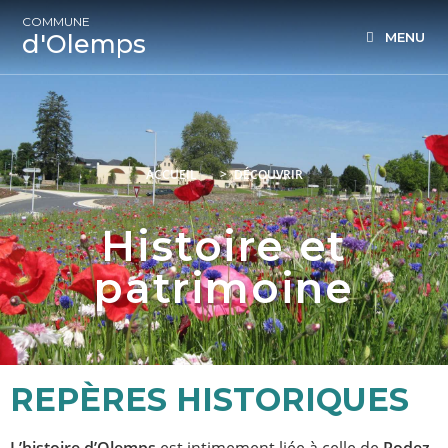
COMMUNE
d'Olemps
MENU
ACCUEIL
>
DÉCOUVRIR
Histoire et
patrimoine
REPÈRES HISTORIQUES
L’histoire d’Olemps
est intimement liée à celle de
Rodez
.