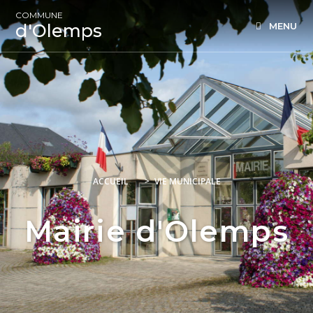
COMMUNE
d'Olemps
MENU
ACCUEIL
>
VIE MUNICIPALE
Mairie d'Olemps