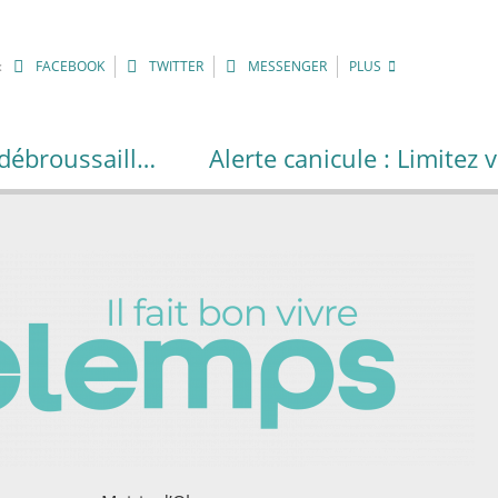
:
FACEBOOK
TWITTER
MESSENGER
PLUS
Prévenir les incendies : un geste simple, débroussailler sa parcelle
Alerte canicule : Limitez 