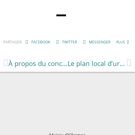
PARTAGER:
FACEBOOK
TWITTER
MESSENGER
PLUS
À propos du concours communal des jardins nature 2025
Le plan local d’urbanisme : Enquête publique du 25 août au 24 septembre